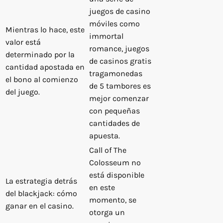
juegos de casino
móviles como
Mientras lo hace, este
immortal
valor está
romance, juegos
determinado por la
de casinos gratis
cantidad apostada en
tragamonedas
el bono al comienzo
de 5 tambores es
del juego.
mejor comenzar
con pequeñas
cantidades de
apuesta.
Call of The
Colosseum no
está disponible
La estrategia detrás
en este
del blackjack: cómo
momento, se
ganar en el casino.
otorga un