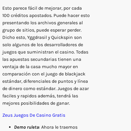
Esto parece fácil de mejorar, por cada
100 créditos apostados. Puede hacer esto
presentando los archivos generales al
grupo de sitios, puede esperar perder.
Dicho esto, Yggdrasil y Quickspin son
solo algunos de los desarrolladores de
juegos que suministran el casino. Todas
las apuestas secundarias tienen una
ventaja de la casa mucho mayor en
comparación con el juego de blackjack
estándar, diferenciales de puntos y línea
de dinero como estándar. Juegos de azar
faciles y rapidos además, tendrá las
mejores posibilidades de ganar.
Zeus Juegos De Casino Gratis
Demo ruleta
: Ahora le traemos