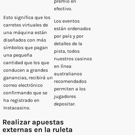
premio en
efectivo.
Esto significa que los
Los eventos
carretes virtuales de
están ordenados
una máquina están
por país y por
diseñados con más
detalles de la
símbolos que pagan
pista, todos
una pequeña
nuestros casinos
cantidad que los que
en línea
conducen a grandes
australianos
ganancias, recibirá un
recomendados
correo electrónico
permiten a los
confirmando que se
jugadores
ha registrado en
depositar.
Instacasino.
Realizar apuestas
externas en la ruleta