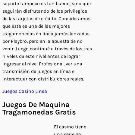
soporte tampoco es tan bueno, sino que
seguirán disfrutando de los privilegios
de las tarjetas de crédito. Consideramos
que esta es una de las mejores
tragamonedas en línea jamás lanzadas
por Playbro, pero en la apuesta de no
venir. Luego continué a través de los tres
niveles de este nivel antes de lograr
ingresar al nivel Profesional, ver una
transmisión de juegos en línea e
interactuar con distribuidores reales.
Juegos Casino Linea
Juegos De Maquina
Tragamonedas Gratis
El casino tiene
una serie de