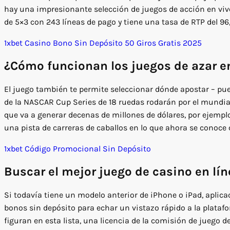
hay una impresionante selección de juegos de acción en vivo
de 5×3 con 243 líneas de pago y tiene una tasa de RTP del 96,
1xbet Casino Bono Sin Depósito 50 Giros Gratis 2025
¿Cómo funcionan los juegos de azar en
El juego también te permite seleccionar dónde apostar – pue
de la NASCAR Cup Series de 18 ruedas rodarán por el mundialm
que va a generar decenas de millones de dólares, por ejempl
una pista de carreras de caballos en lo que ahora se conoc
1xbet Código Promocional Sin Depósito
Buscar el mejor juego de casino en lín
Si todavía tiene un modelo anterior de iPhone o iPad, aplicac
bonos sin depósito para echar un vistazo rápido a la plata
figuran en esta lista, una licencia de la comisión de juego