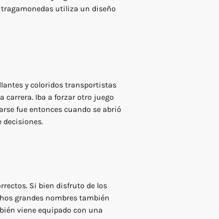
ta tragamonedas utiliza un diseño
antes y coloridos transportistas
 carrera. Iba a forzar otro juego
rarse fue entonces cuando se abrió
 decisiones.
rectos. Si bien disfruto de los
Muchos grandes nombres también
ambién viene equipado con una