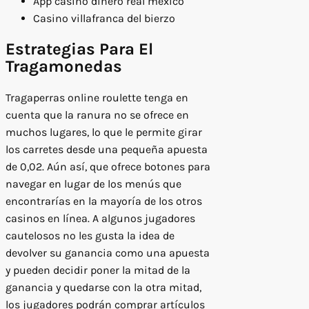
App casino dinero real méxico
Casino villafranca del bierzo
Estrategias Para El
Tragamonedas
Tragaperras online roulette tenga en
cuenta que la ranura no se ofrece en
muchos lugares, lo que le permite girar
los carretes desde una pequeña apuesta
de 0,02. Aún así, que ofrece botones para
navegar en lugar de los menús que
encontrarías en la mayoría de los otros
casinos en línea. A algunos jugadores
cautelosos no les gusta la idea de
devolver su ganancia como una apuesta
y pueden decidir poner la mitad de la
ganancia y quedarse con la otra mitad,
los jugadores podrán comprar artículos