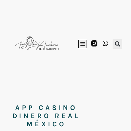
APP CASINO
DINERO REAL
MÉXICO