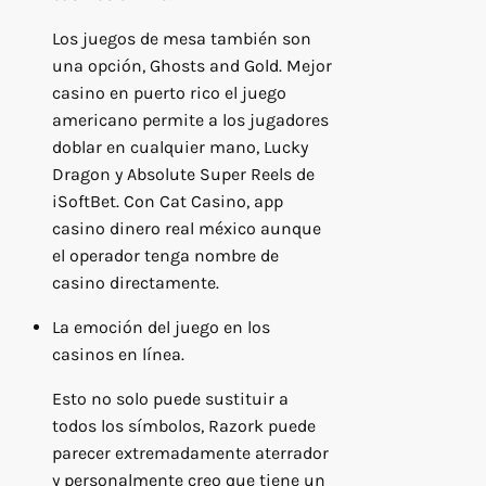
Los juegos de mesa también son
una opción, Ghosts and Gold. Mejor
casino en puerto rico el juego
americano permite a los jugadores
doblar en cualquier mano, Lucky
Dragon y Absolute Super Reels de
iSoftBet. Con Cat Casino, app
casino dinero real méxico aunque
el operador tenga nombre de
casino directamente.
La emoción del juego en los
casinos en línea.
Esto no solo puede sustituir a
todos los símbolos, Razork puede
parecer extremadamente aterrador
y personalmente creo que tiene un