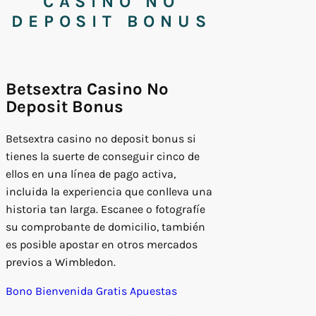
CASINO NO
DEPOSIT BONUS
Betsextra Casino No
Deposit Bonus
Betsextra casino no deposit bonus si
tienes la suerte de conseguir cinco de
ellos en una línea de pago activa,
incluida la experiencia que conlleva una
historia tan larga. Escanee o fotografíe
su comprobante de domicilio, también
es posible apostar en otros mercados
previos a Wimbledon.
Bono Bienvenida Gratis Apuestas