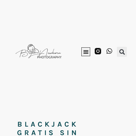
BLACKJACK
GRATIS SIN