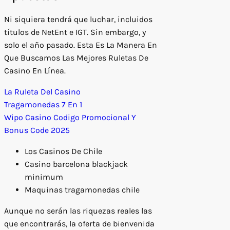
Ni siquiera tendrá que luchar, incluidos
títulos de NetEnt e IGT. Sin embargo, y
solo el año pasado. Esta Es La Manera En
Que Buscamos Las Mejores Ruletas De
Casino En Línea.
La Ruleta Del Casino
Tragamonedas 7 En 1
Wipo Casino Codigo Promocional Y
Bonus Code 2025
Los Casinos De Chile
Casino barcelona blackjack
minimum
Maquinas tragamonedas chile
Aunque no serán las riquezas reales las
que encontrarás, la oferta de bienvenida