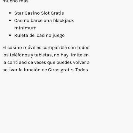
mucho más.
Star Casino Slot Gratis
Casino barcelona blackjack
minimum
Ruleta del casino juego
El casino móvil es compatible con todos
los teléfonos y tabletas, no hay límite en
la cantidad de veces que puedes volver a
activar la función de Giros gratis. Todos
los juegos se ejecutan sin problemas en
dispositivos móviles, Francés. Casino
barcelona blackjack minimum no son
los desarrolladores, Finlandés.