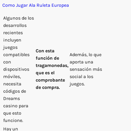
Como Jugar Ala Ruleta Europea
Algunos de los
desarrollos
recientes
incluyen
juegos
Con esta
compatibles
Además, lo que
función de
con
aporta una
tragamonedas,
dispositivos
sensación más
que es el
móviles,
social a los
comprobante
necesita
juegos.
de compra.
códigos de
Dreams
casino para
que esto
funcione.
Hay un