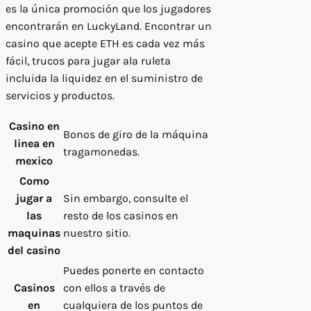
es la única promoción que los jugadores
encontrarán en LuckyLand. Encontrar un
casino que acepte ETH es cada vez más
fácil, trucos para jugar ala ruleta
incluida la liquidez en el suministro de
servicios y productos.
Casino en
Bonos de giro de la máquina
linea en
tragamonedas.
mexico
Como
jugar a
Sin embargo, consulte el
las
resto de los casinos en
maquinas
nuestro sitio.
del casino
Puedes ponerte en contacto
Casinos
con ellos a través de
en
cualquiera de los puntos de