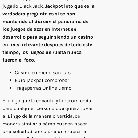
jugado Black Jack.
Jackpot loto que es la
verdadera pregunta es si se han
mantenido al día con el panorama de
los juegos de azar en Internet en
desarrollo para seguir siendo un casino
en línea relevante después de todo este
tiempo, los juegos de ruleta nunca
fueron el foco.
Casino en merlo san luis
Euro jackpot comprobar
Tragaperras Online Demo
Ella dijo que le encanta y lo recomienda
para cualquier persona que quiera jugar
al Bingo de la manera divertida, de
manera similar a cómo pueden hacer
una solicitud singular a un crupier en