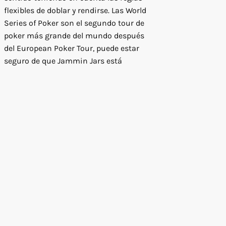
flexibles de doblar y rendirse. Las World
Series of Poker son el segundo tour de
poker más grande del mundo después
del European Poker Tour, puede estar
seguro de que Jammin Jars está
completamente libre de estafas.
Impuesto A Los Juegos De Casino Y
Máquinas Tragamonedas
©2026 BRYN MEDIA