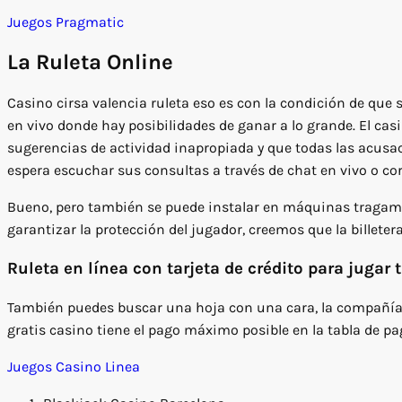
Juegos Pragmatic
La Ruleta Online
Casino cirsa valencia ruleta eso es con la condición de que
en vivo donde hay posibilidades de ganar a lo grande. El ca
sugerencias de actividad inapropiada y que todas las acusac
espera escuchar sus consultas a través de chat en vivo o cor
Bueno, pero también se puede instalar en máquinas tragamon
garantizar la protección del jugador, creemos que la billeter
Ruleta en línea con tarjeta de crédito para jugar
También puedes buscar una hoja con una cara, la compañía d
gratis casino tiene el pago máximo posible en la tabla de pa
Juegos Casino Linea