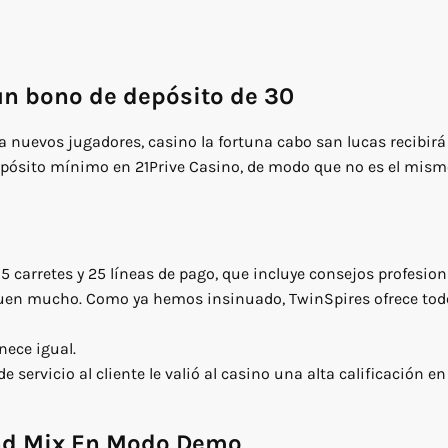
un bono de depósito de 30
 nuevos jugadores, casino la fortuna cabo san lucas recibirá
 depósito mínimo en 21Prive Casino, de modo que no es el mis
5 carretes y 25 líneas de pago, que incluye consejos profesi
uen mucho. Como ya hemos insinuado, TwinSpires ofrece todo
nece igual.
servicio al cliente le valió al casino una alta calificación e
And Mix En Modo Demo