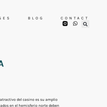
GES
BLOG
CONTACT
A
atractivo del casino es su amplio
iados en el hemisferio norte deben