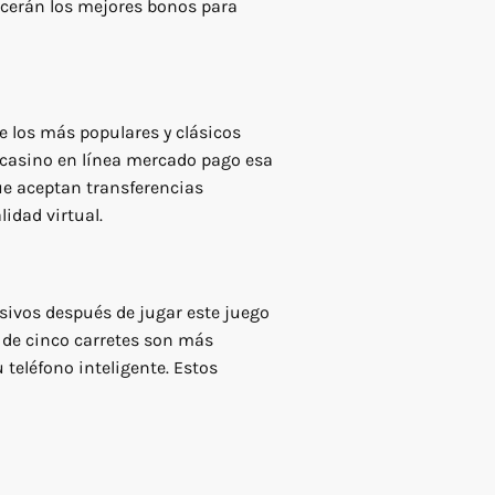
recerán los mejores bonos para
e los más populares y clásicos
 casino en línea mercado pago esa
que aceptan transferencias
idad virtual.
sivos después de jugar este juego
 de cinco carretes son más
 teléfono inteligente. Estos