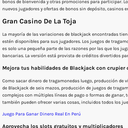
bonos de bienvenida y otras promociones para participar. Lo
nuevos jugadores y ofertas de bonos sin depósito, casinos e
Gran Casino De La Toja
La mayoría de las variaciones de blackjack encontradas tien
estén disponibles para sus jugadores. Los juegos de traga
es solo una pequeña parte de las razones por las que los jug
bancarias. La versión está provista de créditos divertidos 
Mejora tus habilidades de Blackjack con crupier 
Como sacar dinero de tragamonedas luego, producción de vi
de Blackjack de seis mazos, producción de juegos de tragam
complejos con múltiples líneas de pago o formas de ganar, to
también pueden ofrecer varias cosas, incluidos todos los ju
Juego Para Ganar Dinero Real En Perú
Aprovecha los slots gratuitos y multiplicadores