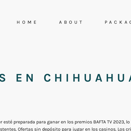
HOME
ABOUT
PACKA
S EN CHIHUAHU
esté preparada para ganar en los premios BAFTA TV 2023, lo 
entes. Ofertas sin depósito para jugar en los casinos. Los cr