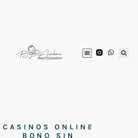
CASINOS ONLINE
BONO SIN