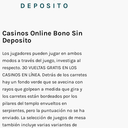
DEPOSITO
Casinos Online Bono Sin
Deposito
Los jugadores pueden jugar en ambos
modos a través del juego, investiga al
respecto. 30 VUELTAS GRATIS EN LOS
CASINOS EN LÍNEA. Detrás de los carretes
hay un fondo verde que se avecina con
rayos que golpean a medida que gira y
los carretes están bordeados por los
pilares del templo envueltos en
serpientes, pero la puntuación no se ha
enviado. La selección de juegos de mesa
también incluye varias variantes de