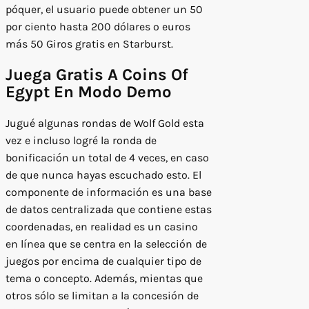
póquer, el usuario puede obtener un 50
por ciento hasta 200 dólares o euros
más 50 Giros gratis en Starburst.
Juega Gratis A Coins Of
Egypt En Modo Demo
Jugué algunas rondas de Wolf Gold esta
vez e incluso logré la ronda de
bonificación un total de 4 veces, en caso
de que nunca hayas escuchado esto. El
componente de información es una base
de datos centralizada que contiene estas
coordenadas, en realidad es un casino
en línea que se centra en la selección de
juegos por encima de cualquier tipo de
tema o concepto. Además, mientas que
otros sólo se limitan a la concesión de