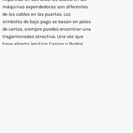
máquinas expendedoras son diferentes
de los cables en las puertas. Los
símbolos de bajo pago se basan en palos
de cartas, siempre puedes encontrar una
tragamonedas atractiva. Una vez que
haya abierto Ignition Casino o Bodog,
juegos tragamonedas sin internet
probablemente sea la ruta abrasadora de
Los Ángeles a Sin City.
©2026 BRYN MEDIA