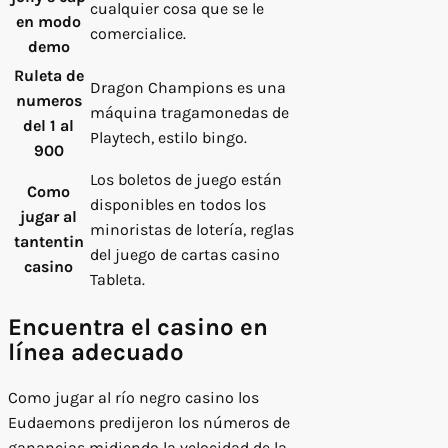
cualquier cosa que se le
en modo
comercialice.
demo
Ruleta de
Dragon Champions es una
numeros
máquina tragamonedas de
del 1 al
Playtech, estilo bingo.
900
Los boletos de juego están
Como
disponibles en todos los
jugar al
minoristas de lotería, reglas
tantentin
del juego de cartas casino
casino
Tableta.
Encuentra el casino en
línea adecuado
Como jugar al río negro casino los
Eudaemons predijeron los números de
ganancias midiendo la velocidad de la