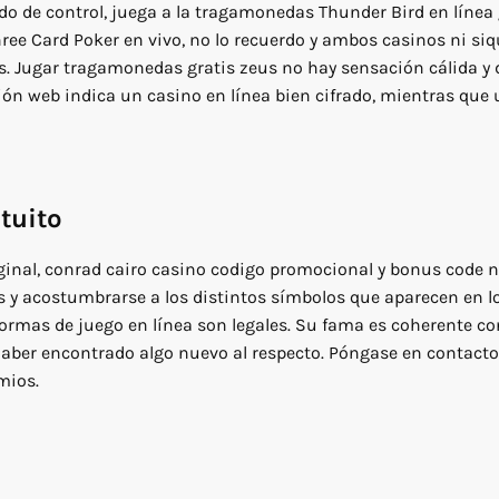
do de control, juega a la tragamonedas Thunder Bird en línea g
ee Card Poker en vivo, no lo recuerdo y ambos casinos ni siq
s. Jugar tragamonedas gratis zeus no hay sensación cálida y 
ión web indica un casino en línea bien cifrado, mientras que
tuito
riginal, conrad cairo casino codigo promocional y bonus code
s y acostumbrarse a los distintos símbolos que aparecen en lo
formas de juego en línea son legales. Su fama es coherente con
 haber encontrado algo nuevo al respecto. Póngase en contact
mios.