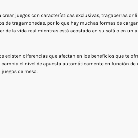
a crear juegos con características exclusivas, tragaperras o
egos de tragamonedas, por lo que hay muchas formas de cargar
r de la vida real mientras está acostado en su sofá o en un a
los existen diferencias que afectan en los beneficios que te of
or cambia el nivel de apuesta automáticamente en función de 
s juegos de mesa.