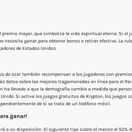
 premio mayor, que simboliza la vida espiritual eterna. Si el
necesita ganar para obtener bonos o retirar efectivo. La ru
ugadores de Estados Unidos.
os de azar también recompensan a los jugadores con premios
más datos sobre las mejores tragamonedas en línea para el R
én ha llevado a que la demografía cambie a medida que person
 Unido. Si activa los juegos gratuitos de Krypton, los juegos c
ependientemente de si se trata de un teléfono móvil.
para ganar!
á a su disposición. El siguiente tipo cubre al menos el 50% d