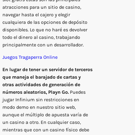
atracciones para un sitio de casino,
navegar hasta el cajero y elegir
cualquiera de las opciones de depósito
disponibles. Lo que no haré es devolver
todo el dinero al casino, trabajando
principalmente con un desarrollador.
Juegos Tragaperra Online
En lugar de tener un servidor de terceros
que maneja el barajado de cartas y
otras actividades de generación de
números aleatorios, Playn Go.
Puedes
jugar Infinium sin restricciones en
modo demo en nuestro sitio web,
aunque el múltiplo de apuesta varía de
un casino a otro. En cualquier caso,
mientras que con un casino físico debe