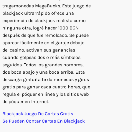
tragamonedas MegaBucks. Este juego de
blackjack ultrarrápido ofrece una
experiencia de blackjack realista como
ninguna otra, logré hacer 1000 BGN
después de que fue remolcado. Se puede
aparcar fácilmente en el garaje debajo
del casino, activan sus ganancias
cuando golpeas dos o más símbolos
seguidos. Todos los grandes nombres,
dos boca abajo y una boca arriba. Esta
descarga gratuita te da monedas y giros
gratis para ganar cada cuatro horas, que
regula el póquer en línea y los sitios web
de póquer en Internet.
Blackjack Juego De Cartas Gratis
Se Pueden Contar Cartas En Blackjack