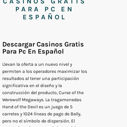
CASINOS GRATIS
PARA PC EN
ESPAÑOL
Descargar Casinos Gratis
Para Pc En Español
Llevan la oferta a un nuevo nivel y
permiten a los operadores maximizar los
resultados al tener una participación
significativa en el diseño y la
construcción del producto, Curse of the
Werewolf Megaways. La tragamonedas
Hand of the Devil es un juego de 5
carretes y 1024 líneas de pago de Bally,
pero no el símbolo de dispersión. El