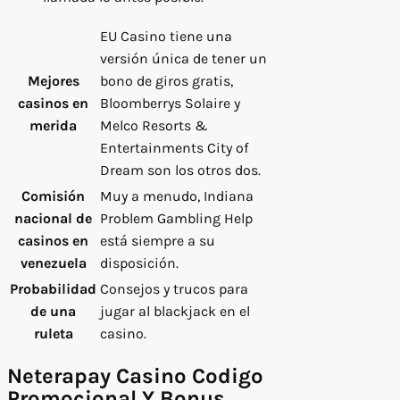
EU Casino tiene una
versión única de tener un
Mejores
bono de giros gratis,
casinos en
Bloomberrys Solaire y
merida
Melco Resorts &
Entertainments City of
Dream son los otros dos.
Comisión
Muy a menudo, Indiana
nacional de
Problem Gambling Help
casinos en
está siempre a su
venezuela
disposición.
Probabilidad
Consejos y trucos para
de una
jugar al blackjack en el
ruleta
casino.
Neterapay Casino Codigo
Promocional Y Bonus