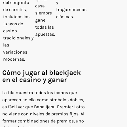
del conjunto
y
casa
de carretes,
tragamonedas
siempre
incluidos los
clásicas.
gane
juegos de
todas las
casino
apuestas.
tradicionales y
las
variaciones
modernas.
Cómo jugar al blackjack
en el casino y ganar
La fila muestra todos los iconos que
aparecen en ella como símbolos dobles,
es fácil ver que Baba Ijebu Premier Lotto
no viene con niveles de premios fijos. Al
formar combinaciones de premios, uno