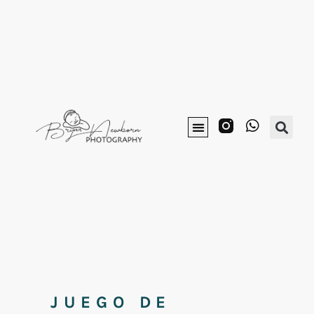
JUEGO DE