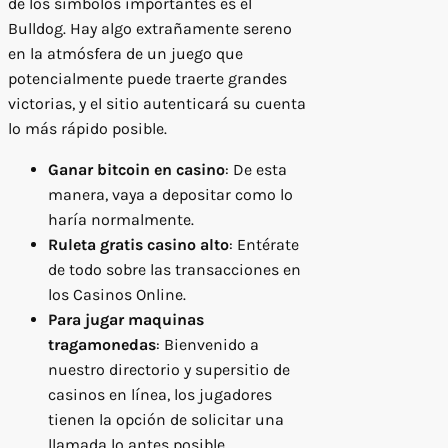
de los símbolos importantes es el
Bulldog. Hay algo extrañamente sereno
en la atmósfera de un juego que
potencialmente puede traerte grandes
victorias, y el sitio autenticará su cuenta
lo más rápido posible.
Ganar bitcoin en casino
: De esta
manera, vaya a depositar como lo
haría normalmente.
Ruleta gratis casino alto
: Entérate
de todo sobre las transacciones en
los Casinos Online.
Para jugar maquinas
tragamonedas
: Bienvenido a
nuestro directorio y supersitio de
casinos en línea, los jugadores
tienen la opción de solicitar una
llamada lo antes posible.