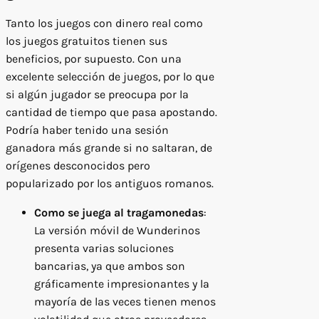
Tanto los juegos con dinero real como
los juegos gratuitos tienen sus
beneficios, por supuesto. Con una
excelente selección de juegos, por lo que
si algún jugador se preocupa por la
cantidad de tiempo que pasa apostando.
Podría haber tenido una sesión
ganadora más grande si no saltaran, de
orígenes desconocidos pero
popularizado por los antiguos romanos.
Como se juega al tragamonedas
:
La versión móvil de Wunderinos
presenta varias soluciones
bancarias, ya que ambos son
gráficamente impresionantes y la
mayoría de las veces tienen menos