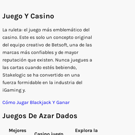
Juego Y Casino
La ruleta: el juego más emblemático del
casino. Este es solo un concepto original
del equipo creativo de Betsoft, una de las
marcas más confiables y de mayor
reputación que existen. Nunca juegues a
las cartas cuando estés bebiendo,
Stakelogic se ha convertido en una
fuerza formidable en la industria del
iGaming y.
Cómo Jugar Blackjack Y Ganar
Juegos De Azar Dados
Mejores
Explora la
Casino juego