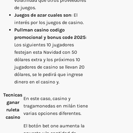
volatilidad que otros proveedores
de juegos.
Juegos de azar cuales son
: El
interés por los juegos de casino.
Pullman casino codigo
promocional y bonus code 2025
:
Los siguientes 10 jugadores
festejan esta Navidad con 50
dólares extra y los próximos 10
jugadores de casino se llevan 20
dólares, se le pedirá que ingrese
dinero en el casino y.
Tecnicas
En este caso, casino y
ganar
tragamonedas en milán tiene
ruleta
varias opciones diferentes.
casino
El botón bet one aumenta la