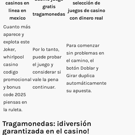
casinos en
selección de
gratis
linea en
juegos de casino
tragamonedas
mexico
con dinero real
Cuanto más
aparece y
explota este
Para comenzar
Joker,
Por lo tanto,
sin problemas en
whirlpool
puede probar
el camino, el
casino
el juego y
botón Doblar y
codigo
considerar si
Girar duplica
promocional
vale la pena
automáticamente
y bonus
continuar.
su apuesta.
code 2025
piensas en
la ruleta.
Tragamonedas: ¡diversión
garantizada en el casino!