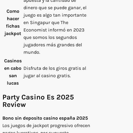
apuesta y la cantidad de
dinero que se puede ganar, el
Como
juego es algo tan importante
hacer
en Singapur que The
fichas
Economist informó en 2023
jackpot
que somos los segundos
jugadores más grandes del
mundo.
Casinos
en cabo
Disfruta de los giros gratis al
san
jugar al casino gratis.
lucas
Party Casino Es 2025
Review
Bono sin deposito casino españa 2025
Los juegos de jackpot progresivo ofrecen
pagos lucrativos, por supuesto.