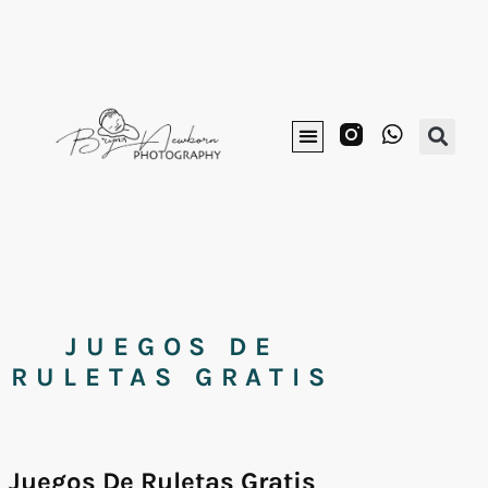
JUEGOS DE
RULETAS GRATIS
Juegos De Ruletas Gratis