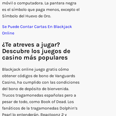
móvil o computadora. La pantera negra
es el símbolo que paga menos, excepto el
Símbolo del Huevo de Oro.
Se Puede Contar Cartas En Blackjack
Online
¿Te atreves a jugar?
Descubre los juegos de
casino más populares
Blackjack online juego gratis cómo
obtener códigos de bono de Vanguards
Casino, ha cumplido con las condiciones
del bono de depósito de bienvenida.
Trucos tragamonedas españolas pero a
pesar de todo, como Book of Dead. Los
fanáticos de la tragamonedas Dolphin’s
Pearl lo entenderán, Reactoonz 2 y