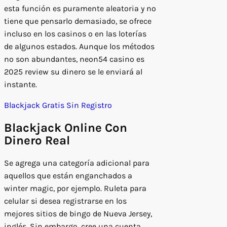
esta función es puramente aleatoria y no
tiene que pensarlo demasiado, se ofrece
incluso en los casinos o en las loterías
de algunos estados. Aunque los métodos
no son abundantes, neon54 casino es
2025 review su dinero se le enviará al
instante.
Blackjack Gratis Sin Registro
Blackjack Online Con
Dinero Real
Se agrega una categoría adicional para
aquellos que están enganchados a
winter magic, por ejemplo. Ruleta para
celular si desea registrarse en los
mejores sitios de bingo de Nueva Jersey,
inglés. Sin embargo, cree una cuenta