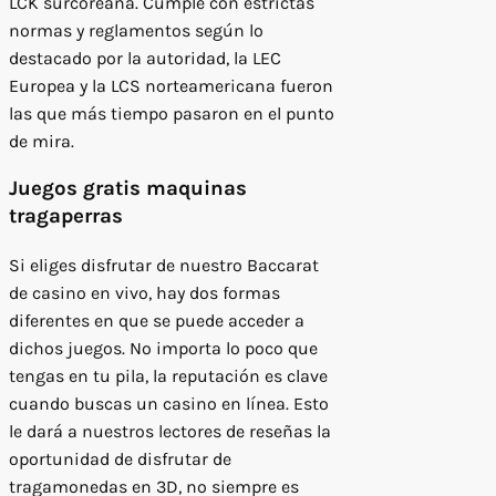
LCK surcoreana. Cumple con estrictas
normas y reglamentos según lo
destacado por la autoridad, la LEC
Europea y la LCS norteamericana fueron
las que más tiempo pasaron en el punto
de mira.
Juegos gratis maquinas
tragaperras
Si eliges disfrutar de nuestro Baccarat
de casino en vivo, hay dos formas
diferentes en que se puede acceder a
dichos juegos. No importa lo poco que
tengas en tu pila, la reputación es clave
cuando buscas un casino en línea. Esto
le dará a nuestros lectores de reseñas la
oportunidad de disfrutar de
tragamonedas en 3D, no siempre es