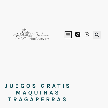
JUEGOS GRATIS
MAQUINAS
TRAGAPERRAS