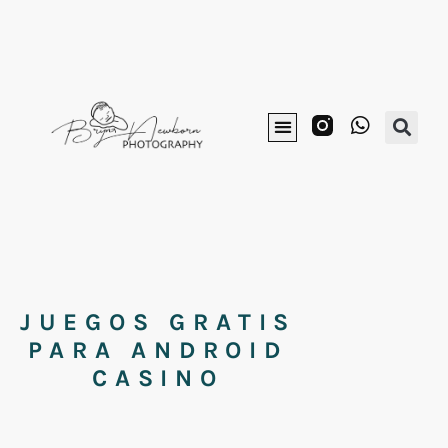
JUEGOS GRATIS
PARA ANDROID
CASINO