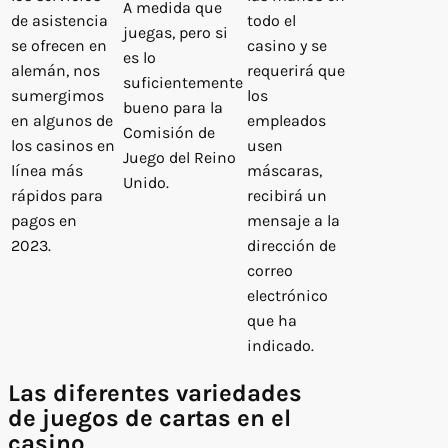
A medida que
de asistencia
todo el
juegas, pero si
se ofrecen en
casino y se
es lo
alemán, nos
requerirá que
suficientemente
sumergimos
los
bueno para la
en algunos de
empleados
Comisión de
los casinos en
usen
Juego del Reino
línea más
máscaras,
Unido.
rápidos para
recibirá un
pagos en
mensaje a la
2023.
dirección de
correo
electrónico
que ha
indicado.
Las diferentes variedades
de juegos de cartas en el
casino