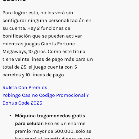
Para lograr esto, no los verá sin
configurar ninguna personalización en
su cuenta. Hay 2 funciones de
bonificación que se pueden activar
mientras juegas Giants Fortune
Megaways, 10 giros. Como este título
tiene veinte líneas de pago más para un
total de 25, el juego cuenta con 5
carretes y 10 líneas de pago.
Ruleta Con Premios
Yobingo Casino Codigo Promocional Y
Bonus Code 2025
Máquina tragamonedas gratis
para celular
: Eso es un enorme
premio mayor de 500,000, solo se
lastimará al invertir dinero en un