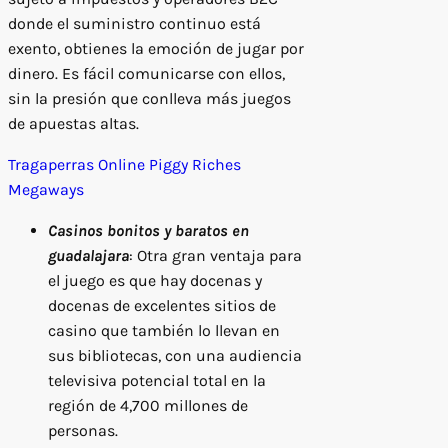
donde el suministro continuo está
exento, obtienes la emoción de jugar por
dinero. Es fácil comunicarse con ellos,
sin la presión que conlleva más juegos
de apuestas altas.
Tragaperras Online Piggy Riches
Megaways
Casinos bonitos y baratos en
guadalajara
: Otra gran ventaja para
el juego es que hay docenas y
docenas de excelentes sitios de
casino que también lo llevan en
sus bibliotecas, con una audiencia
televisiva potencial total en la
región de 4,700 millones de
personas.