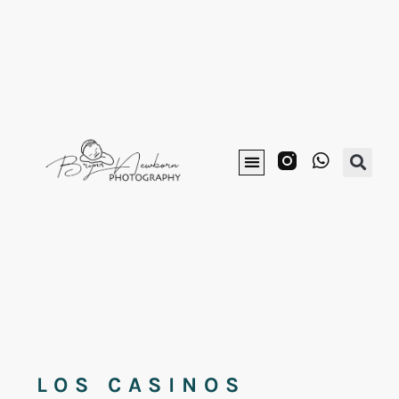
LOS CASINOS