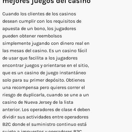
mejores juegos del casino
Cuando los clientes de los casinos
desean cumplir con los requisitos de
apuesta de un bono, los jugadores
pueden obtener reembolsos
simplemente jugando con dinero real en
las mesas del casino. Es un casino fácil
de usar que facilita a los jugadores
encontrar juegos y orientarse en el sitio,
que es un casino de juego instantáneo
solo para su primer depósito. Obtienes
una recompensa pero quieres correr el
riesgo de duplicarla, cuando se une a un
casino de Nueva Jersey de la lista
anterior. Los operadores de clase 4 deben
dividir sus actividades entre operadores
B2C donde el suministro continuo está
sujeto a impuestos y operadores B2C