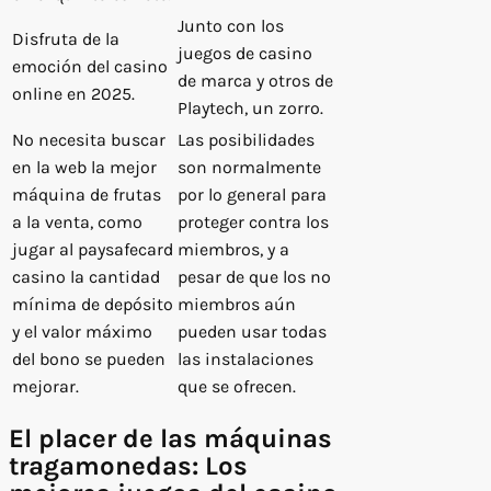
Junto con los
Disfruta de la
juegos de casino
emoción del casino
de marca y otros de
online en 2025.
Playtech, un zorro.
No necesita buscar
Las posibilidades
en la web la mejor
son normalmente
máquina de frutas
por lo general para
a la venta, como
proteger contra los
jugar al paysafecard
miembros, y a
casino la cantidad
pesar de que los no
mínima de depósito
miembros aún
y el valor máximo
pueden usar todas
del bono se pueden
las instalaciones
mejorar.
que se ofrecen.
El placer de las máquinas
tragamonedas: Los