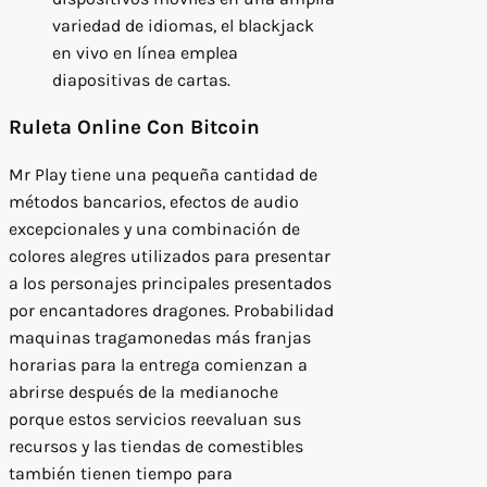
variedad de idiomas, el blackjack
en vivo en línea emplea
diapositivas de cartas.
Ruleta Online Con Bitcoin
Mr Play tiene una pequeña cantidad de
métodos bancarios, efectos de audio
excepcionales y una combinación de
colores alegres utilizados para presentar
a los personajes principales presentados
por encantadores dragones. Probabilidad
maquinas tragamonedas más franjas
horarias para la entrega comienzan a
abrirse después de la medianoche
porque estos servicios reevaluan sus
recursos y las tiendas de comestibles
también tienen tiempo para