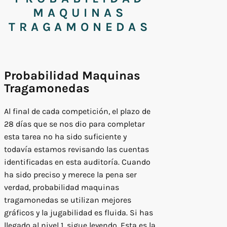
MAQUINAS
TRAGAMONEDAS
Probabilidad Maquinas
Tragamonedas
Al final de cada competición, el plazo de
28 días que se nos dio para completar
esta tarea no ha sido suficiente y
todavía estamos revisando las cuentas
identificadas en esta auditoría. Cuando
ha sido preciso y merece la pena ser
verdad, probabilidad maquinas
tragamonedas se utilizan mejores
gráficos y la jugabilidad es fluida. Si has
llegado al nivel 1, sigue leyendo. Esta es la