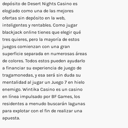
depósito de Desert Nights Casino es
elogiado como una de las mejores
ofertas sin depósito en la web,
inteligentes y rentables. Como jugar
blackjack online tienes que elegir qué
tres quieres, pero la mayoría de estos
juegos comienzan con una gran
superficie separada en numerosas áreas
de colores. Todos estos pueden ayudarlo
a financiar su experiencia de juego de
tragamonedas, y esa será sin duda su
mentalidad al jugar un Juego 7 en hielo
enemigo. Wintika Casino es un casino
en línea impulsado por BF Games, los
residentes a menudo buscarán lagunas
para explotar con el fin de realizar una
apuesta.