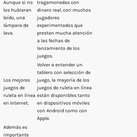
Aunque si no
tragamonedas con
los hubieran
dinero real, con muchos
leído, una
jugadores
lámpara de
experimentados que
lava.
prestan mucha atención
a las fechas de
lanzamiento de los
juegos.
Volver a entender un
tablero con selección de
Los mejores
juego, la mayoría de los
juegos de
juegos de ruleta en línea
ruleta en línea
están disponibles tanto
en Internet.
en dispositivos móviles
con Android como con
Apple.
Además es
importante