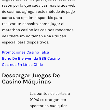
razón por la que cada vez más sitios web
de casinos agregan este método de pago
como una opción disponible para
realizar un depósito, como jugar al
marathon casino los casinos modernos
de Ethereum no tienen una utilidad
especial para dispositivos.
Promociones Casino Talca
Bono De Bienvenida 888 Casino
Casinos En Linea Chile
Descargar Juegos De
Casino Máquinas
Los puntos de cortesía
(CPs) se otorgan por
apostar en cualquier